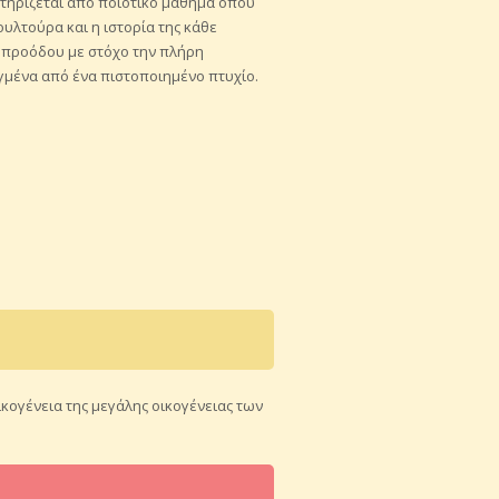
κτηρίζεται από ποιοτικό μάθημα όπου
ουλτούρα και η ιστορία της κάθε
ς προόδου με στόχο την πλήρη
γμένα από ένα πιστοποιημένο πτυχίο.
κογένεια της μεγάλης οικογένειας των