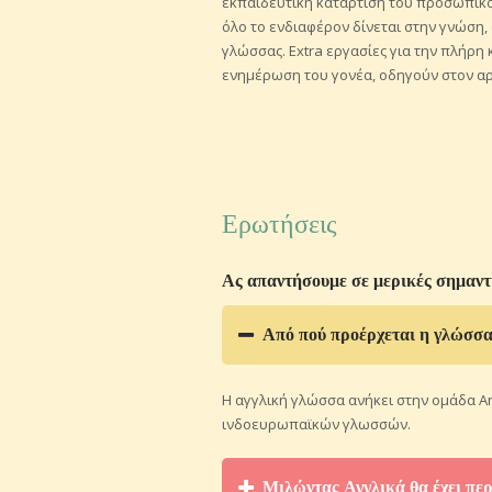
εκπαιδευτική κατάρτιση του προσωπικού
όλο το ενδιαφέρον δίνεται στην γνώση, 
γλώσσας. Extra εργασίες για την πλήρ
ενημέρωση του γονέα, οδηγούν στον αρ
Ερωτήσεις
Ας απαντήσουμε σε μερικές σημαντι
Από πού προέρχεται η γλώσσα
Η αγγλική γλώσσα ανήκει στην ομάδα An
ινδοευρωπαϊκών γλωσσών.
Μιλώντας Αγγλικά θα έχει περ