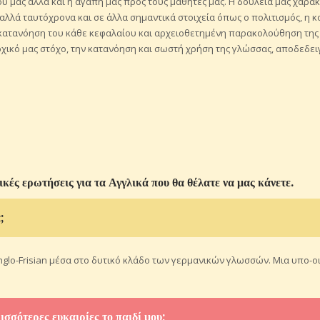
 μας αλλά και η αγάπη μας προς τους μαθητές μας. Η δουλειά μας χαρα
αλλά ταυτόχρονα και σε άλλα σημαντικά στοιχεία όπως ο πολιτισμός, η κ
η κατανόηση του κάθε κεφαλαίου και αρχειοθετημένη παρακολούθηση τη
χικό μας στόχο, την κατανόηση και σωστή χρήση της γλώσσας, αποδεδει
κές ερωτήσεις για τα Αγγλικά που θα θέλατε να μας κάνετε.
;
glo-Frisian μέσα στο δυτικό κλάδο των γερμανικών γλωσσών. Μια υπο-οι
ισσότερες ευκαιρίες το παιδί μου;