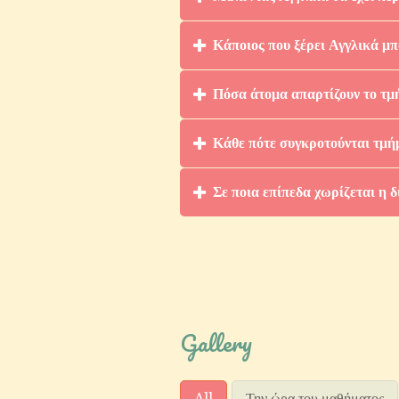
Κάποιος που ξέρει Αγγλικά μπ
Πόσα άτομα απαρτίζουν το τμή
Κάθε πότε συγκροτούνται τμήμ
Σε ποια επίπεδα
χωρίζεται
η
δ
Gallery
All
Την ώρα του μαθήματος