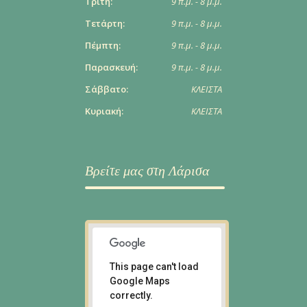
Τρίτη:
9 π.μ. - 8 μ.μ.
Τετάρτη:
9 π.μ. - 8 μ.μ.
Πέμπτη:
9 π.μ. - 8 μ.μ.
Παρασκευή:
9 π.μ. - 8 μ.μ.
Σάββατο:
ΚΛΕΙΣΤΑ
Κυριακή:
ΚΛΕΙΣΤΑ
Βρείτε μας στη Λάρισα
This page can't load
Google Maps
Ι. Πολυλά 6, Λάρισα
correctly.
Οδηγίες