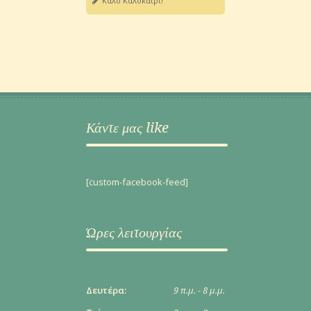
Καλό Καλοκαίρι!
Κάντε μας like
[custom-facebook-feed]
Ώρες λειτουργίας
Δευτέρα:
9 π.μ. - 8 μ.μ.