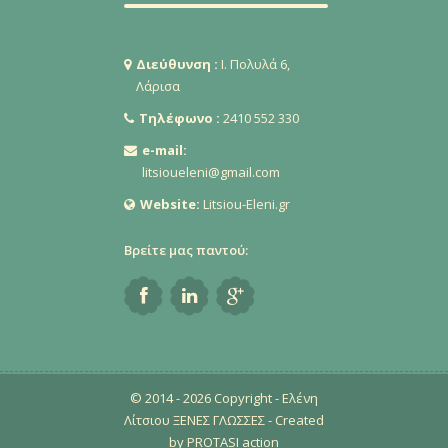
Διεύθυνση :
Ι. Πολυλά 6,
Λάρισα
Τηλέφωνο :
2410 552 330
e-mail:
litsioueleni@gmail.com
Website:
Litsiou-Eleni.gr
Βρείτε μας παντού:
© 2014 -
2026 Copyright - Ελένη
Λίτσιου ΞΕΝΕΣ ΓΛΩΣΣΕΣ - Created
by
PROTASI action