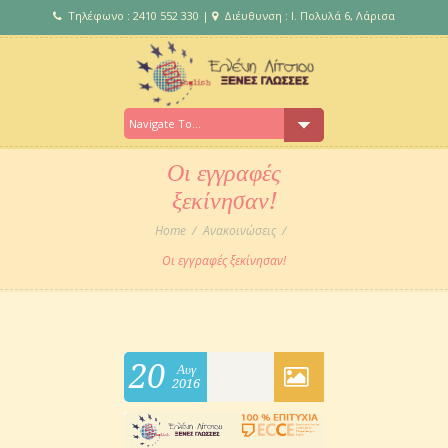
Τηλέφωνο : 2410 552 330 |
Διέυθυνση : Ι. Πολυλά 6, Λάρισα
Οι εγγραφές
ξεκίνησαν!
Home
Ανακοινώσεις
Οι εγγραφές ξεκίνησαν!
20
Αυγ
2016