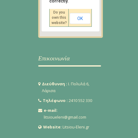
Ι. Πολυλά 6, Λάρισα
correctly.
Οδηγίες
Do you
own this
OK
website?
Επικοινωνία
Διεύθυνση :
Ι. Πολυλά 6,
Λάρισα
Τηλέφωνο :
2410 552 330
e-mail:
litsioueleni@gmail.com
Website:
Litsiou-Eleni.gr