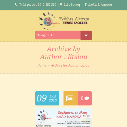
Τηλέφωνο : 2410 552 330 |
Διέυθυνση : Ι. Πολυλά 6, Λάρισα
Archive by
Author : litsiou
Home
Archive for Author: litsiou
09
Ιούλ
0
2016