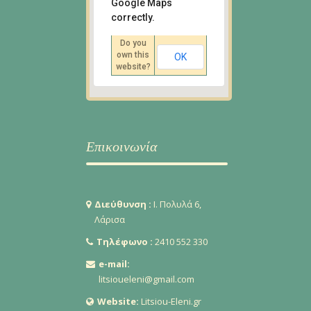
Google Maps
Ι. Πολυλά 6, Λάρισα
correctly.
Οδηγίες
Do you
own this
OK
website?
Επικοινωνία
Διεύθυνση :
Ι. Πολυλά 6,
Λάρισα
Τηλέφωνο :
2410 552 330
e-mail:
litsioueleni@gmail.com
Website:
Litsiou-Eleni.gr