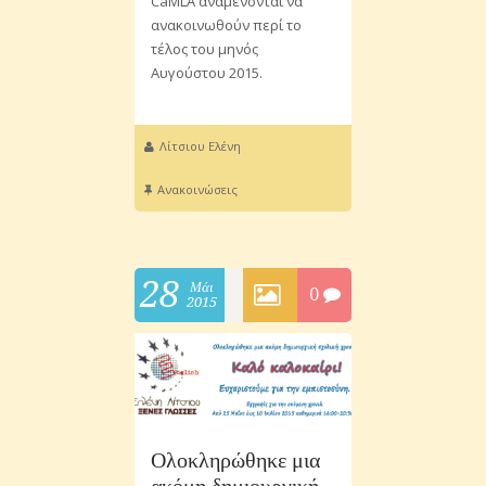
CaMLA αναμένονται να
ανακοινωθούν περί το
τέλος του μηνός
Αυγούστου 2015.
Λίτσιου Ελένη
Ανακοινώσεις
28
Μάι
0
2015
Ολοκληρώθηκε μια
ακόμη δημιουργική