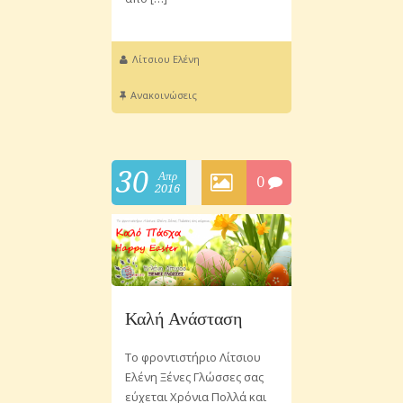
Λίτσιου Ελένη
Ανακοινώσεις
30
Απρ
0
2016
Καλή Ανάσταση
Το φροντιστήριο Λίτσιου
Ελένη Ξένες Γλώσσες σας
εύχεται Χρόνια Πολλά και