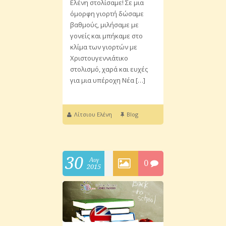
Ελένη στολίσαμε! Σε μια
όμορφη γιορτή δώσαμε
βαθμούς, μιλήσαμε με
γονείς και μπήκαμε στο
κλίμα των γιορτών με
Χριστουγεννιάτικο
στολισμό, χαρά και ευχές
για μια υπέροχη Νέα […]
Λίτσιου Ελένη
Blog
30
Αυγ
0
2015