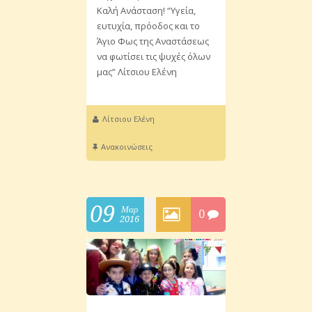
Καλή Ανάσταση! “Υγεία,
ευτυχία, πρόοδος και το
Άγιο Φως της Αναστάσεως
να φωτίσει τις ψυχές όλων
μας” Λίτσιου Ελένη
Λίτσιου Ελένη
Ανακοινώσεις
09
Μαρ
0
2016