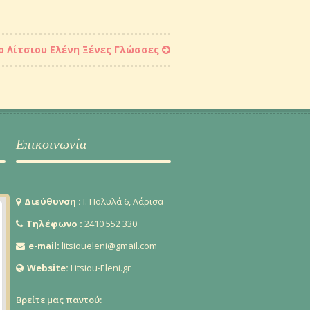
 Λίτσιου Ελένη Ξένες Γλώσσες
Επικοινωνία
Διεύθυνση :
Ι. Πολυλά 6, Λάρισα
Τηλέφωνο :
2410 552 330
e-mail:
litsioueleni@gmail.com
Website:
Litsiou-Eleni.gr
Βρείτε μας παντού: