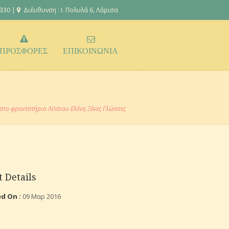
 330 |
Διέυθυνση : Ι. Πολυλά 6, Λάρισα
ΠΡΟΣΦΟΡΕΣ
ΕΠΙΚΟΙΝΩΝΙΑ
στο φροντστήριο Λίτσιου Ελένη Ξένες Γλώσσες
t Details
ed On :
09 Μαρ 2016