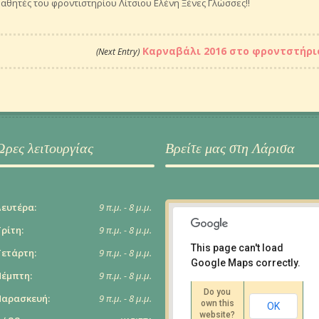
μαθητές του φροντιστηρίου Λίτσιου Ελένη Ξένες Γλώσσες!!
Καρναβάλι 2016 στο φροντστήριο
(Next Entry)
Ώρες λειτουργίας
Βρείτε μας στη Λάρισα
Δευτέρα:
9 π.μ. - 8 μ.μ.
ρίτη:
9 π.μ. - 8 μ.μ.
This page can't load
Τετάρτη:
9 π.μ. - 8 μ.μ.
Google Maps correctly.
Πέμπτη:
9 π.μ. - 8 μ.μ.
Ι. Πολυλά 6, Λάρισα
Οδηγίες
Do you
Παρασκευή:
9 π.μ. - 8 μ.μ.
own this
OK
website?