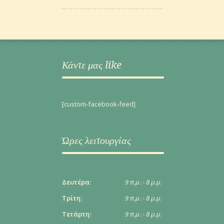
Κάντε μας like
[custom-facebook-feed]
Ώρες λειτουργίας
Δευτέρα:
9 π.μ. - 8 μ.μ.
Τρίτη:
9 π.μ. - 8 μ.μ.
Τετάρτη:
9 π.μ. - 8 μ.μ.