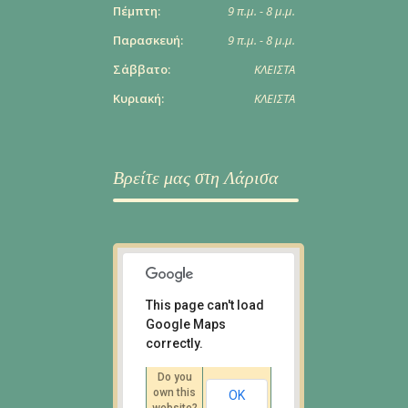
Πέμπτη:
9 π.μ. - 8 μ.μ.
Παρασκευή:
9 π.μ. - 8 μ.μ.
Σάββατο:
ΚΛΕΙΣΤΑ
Κυριακή:
ΚΛΕΙΣΤΑ
Βρείτε μας στη Λάρισα
This page can't load
Google Maps
Ι. Πολυλά 6, Λάρισα
correctly.
Οδηγίες
Do you
own this
OK