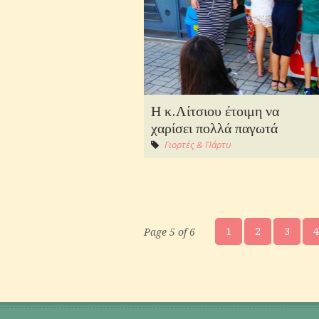
Η κ.Λίτσιου έτοιμη να
χαρίσει πολλά παγωτά
Γιορτές & Πάρτυ
1
2
3
4
Page 5 of 6