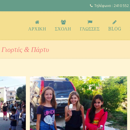
Τηλέφωνο : 2410 552
ΑΡΧΙΚΗ
ΣΧΟΛΗ
ΓΛΩΣΣΕΣ
BLOG
 Γιορτές & Πάρτυ