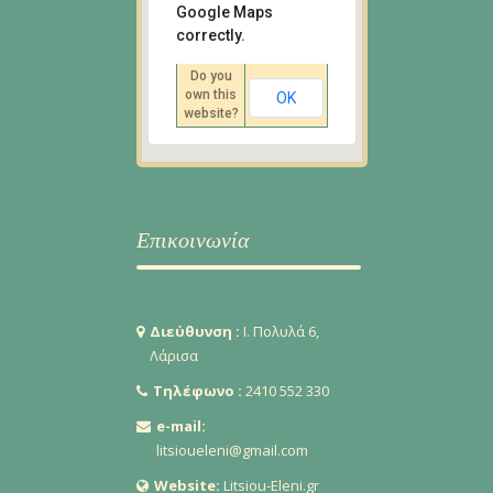
Google Maps
Ι. Πολυλά 6, Λάρισα
correctly.
Οδηγίες
Do you
own this
OK
website?
Επικοινωνία
Διεύθυνση :
Ι. Πολυλά 6,
Λάρισα
Τηλέφωνο :
2410 552 330
e-mail:
litsioueleni@gmail.com
Website:
Litsiou-Eleni.gr