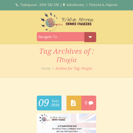
Τηλέφωνο : 2410 552 330 |
Διέυθυνση : Ι. Πολυλά 6, Λάρισα
Tag Archives of :
Πτυχία
Home
Archive for Tag: Πτυχία
09
Ιούλ
0
2016